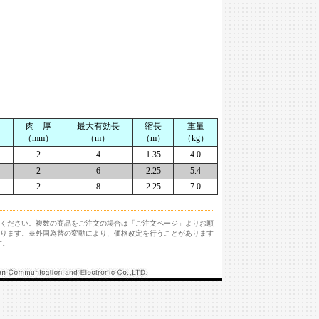
肉 厚
最大有効長
縮長
重量
（mm）
（m）
（m）
（kg）
2
4
1.35
4.0
2
6
2.25
5.4
2
8
2.25
7.0
ください。複数の商品をご注文の場合は「ご注文ページ」よりお願
ります。※外国為替の変動により、価格改定を行うことがあります
す。