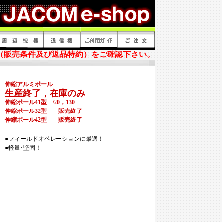
（販売条件及び返品特約）をご確認下さい。
伸縮アルミポール
生産終了，在庫のみ
伸縮ポール41型 \20，130
伸縮ポール32型
販売終了
伸縮ポール42型
販売終了
●フィールドオペレーションに最適！
●軽量･堅固！