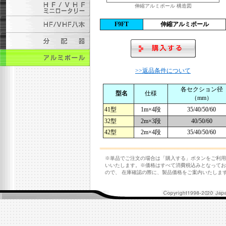
伸縮アルミポール 構造図
F9FT
伸縮アルミポール
>>返品条件について
各セクション径
型名
仕様
（mm）
41型
1m×4段
35/40/50/60
32型
2m×3段
40/50/60
42型
2m×4段
35/40/50/60
※単品でご注文の場合は「購入する」ボタンをご利用
いいたします。※価格はすべて消費税込みとなってお
ので、 在庫確認の際に、製品価格をご案内いたしま